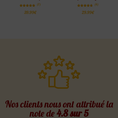
(7)
(4)
Note
Note
39.99
€
29.99
€
4.86
4.75
sur 5
sur 5
Nos clients nous ont attribué la
note de
4.8 sur 5