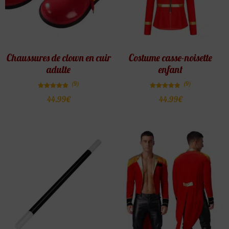
Chaussures de clown en cuir
Costume casse-noisette
adulte
enfant
(9)
(9)
Note
Note
44.99
€
44.99
€
5.00
4.78
sur 5
sur 5