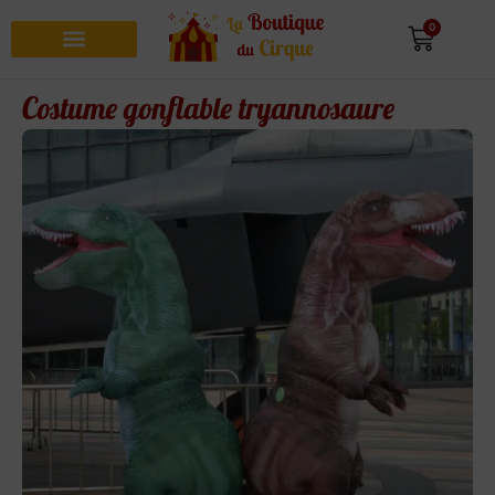
0
Recherche de produits
Costume gonflable tryannosaure