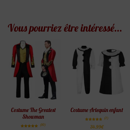
Vous pourriez être intéressé...
Costume The Greatest
Costume Arlequin enfant
Showman
(7)
Note
(10)
34.99
€
4.71