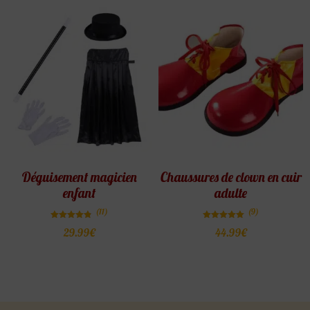
Déguisement magicien
Chaussures de clown en cuir
enfant
adulte
(11)
(9)
Note
Note
29.99
€
44.99
€
4.82
5.00
sur 5
sur 5