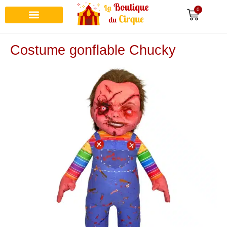
0
Recherche de produits
Costume gonflable Chucky