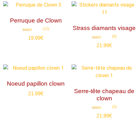
Perruque de Clown
Strass diamants visage
(12)
Note
(6)
19.99
€
4.83
sur 5
Note
21.99
€
4.67
sur 5
Noeud papillon clown
Serre-tête chapeau de
21.99
€
clown
(2)
Note
21.99
€
5.00
sur 5