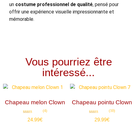
un
costume professionnel de qualité
, pensé pour
offrir une expérience visuelle impressionnante et
mémorable.
Vous pourriez être
intéressé...
Chapeau melon Clown
Chapeau pointu Clown
(4)
(10)
Note
Note
24.99
€
29.99
€
5.00
4.80
sur 5
sur 5