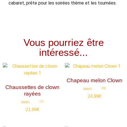
cabaret, prête pour les soirées thème et les tournées.
Vous pourriez être
intéressé...
Chapeau melon Clown
Chaussettes de clown
(4)
rayées
Note
24.99
€
5.00
sur 5
(1)
Note
21.99
€
5.00
sur 5