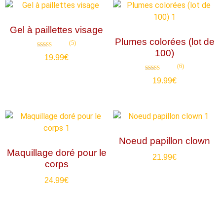
Gel à paillettes visage
Plumes colorées (lot de
(5)
100)
Note
19.99
€
4.80
sur 5
(6)
Note
19.99
€
4.67
sur 5
Noeud papillon clown
Maquillage doré pour le
21.99
€
corps
24.99
€