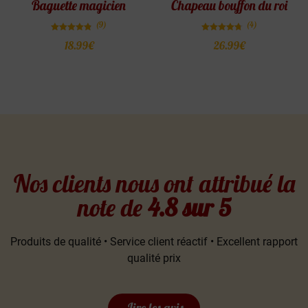
Baguette magicien
Chapeau bouffon du roi
(9)
(4)
Note
Note
18.99
€
26.99
€
4.78
4.75
sur 5
sur 5
Nos clients nous ont attribué la
note de
4.8 sur 5
Produits de qualité • Service client réactif • Excellent rapport
qualité prix
Lire les avis