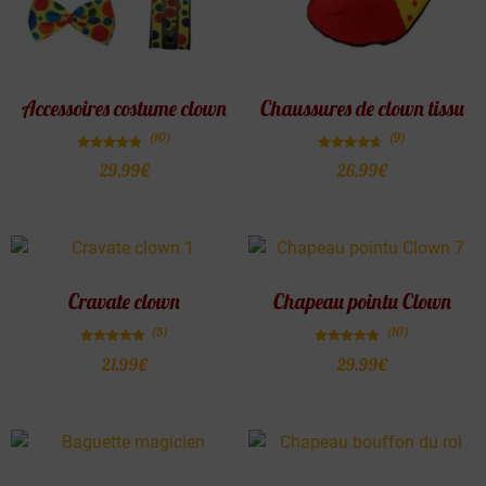
Accessoires costume clown
Chaussures de clown tissu
(10)
(9)
Note
Note
29.99
€
26.99
€
4.80
4.67
sur 5
sur 5
Cravate clown
Chapeau pointu Clown
(5)
(10)
Note
Note
21.99
€
29.99
€
4.80
4.80
sur 5
sur 5