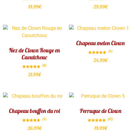
Note
Note
19.99
€
29.99
€
4.75
4.75
sur 5
sur 5
Chapeau melon Clown
Nez de Clown Rouge en
(4)
Caoutchouc
Note
24.99
€
5.00
sur 5
(8)
Note
21.99
€
5.00
sur 5
Chapeau bouffon du roi
Perruque de Clown
(4)
(12)
Note
Note
26.99
€
19.99
€
4.75
4.83
sur 5
sur 5