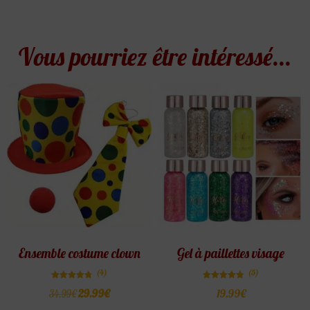
Vous pourriez être intéressé...
Ensemble costume clown
Gel à paillettes visage
(4)
(5)
Note
Note
29.99
€
19.99
€
34.99
€
4.75
4.80
sur 5
sur 5