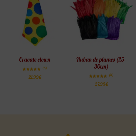
Cravate clown
Ruban de plumes (25-
30cm)
(5)
Note
(5)
21.99
€
4.80
sur 5
Note
27.99
€
4.80
sur 5