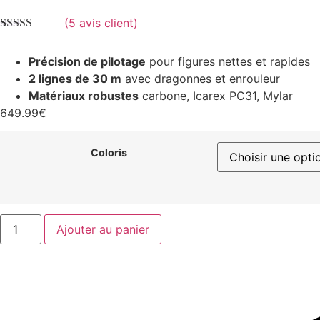
(
5
avis client)
Noté
5
4.80
sur 5 basé
Précision de pilotage
pour figures nettes et rapides
sur
notations
client
2 lignes de 30 m
avec dragonnes et enrouleur
Matériaux robustes
carbone, Icarex PC31, Mylar
649.99
€
Coloris
Ajouter au panier