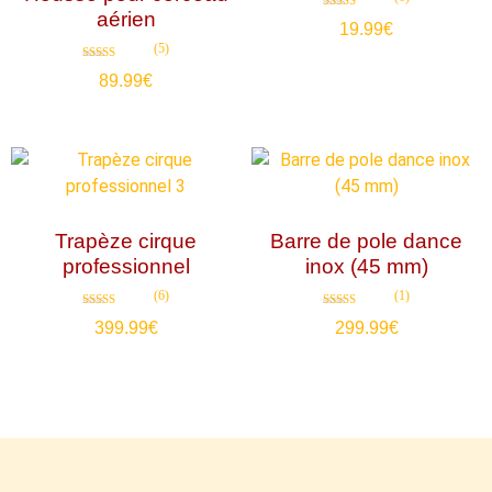
aérien
Note
19.99
€
4.83
sur 5
(5)
Note
89.99
€
5.00
sur 5
Trapèze cirque
Barre de pole dance
professionnel
inox (45 mm)
(6)
(1)
Note
Note
399.99
€
299.99
€
4.83
5.00
sur 5
sur 5