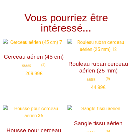
Vous pourriez être
intéressé...
Cerceau aérien (45 cm)
Rouleau ruban cerceau
(4)
aérien (25 mm)
Note
269.99
€
4.75
sur 5
(9)
Note
44.99
€
4.89
sur 5
Sangle tissu aérien
Housse pour cerceau
(6)