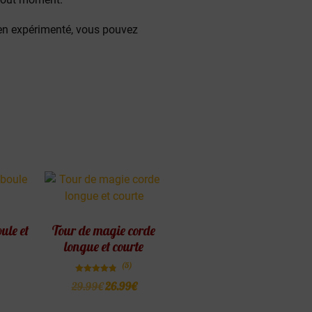
en expérimenté, vous pouvez
ule et
Tour de magie corde
longue et courte
(5)
Note
29.99
€
26.99
€
4.80
sur 5