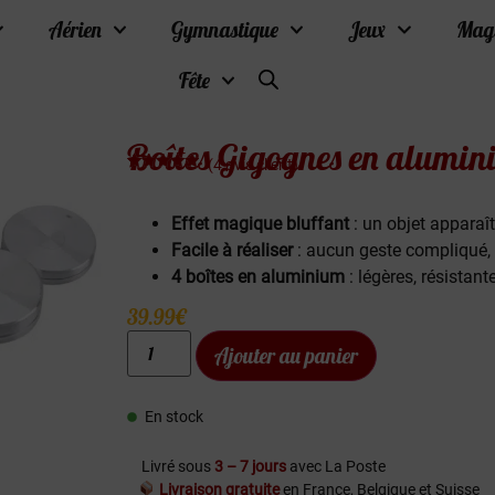
Aérien
Gymnastique
Jeux
Mag
Fête
Boîtes Gigognes en alumin
(
4
avis client)
Noté
4
4.75
sur 5
basé sur
Effet magique bluffant
: un objet apparaît
notations
client
Facile à réaliser
: aucun geste compliqué, 
4 boîtes en aluminium
: légères, résistant
39.99
€
Ajouter au panier
En stock
Livré sous
3 – 7 jours
avec La Poste
Livraison gratuite
en France, Belgique et Suisse