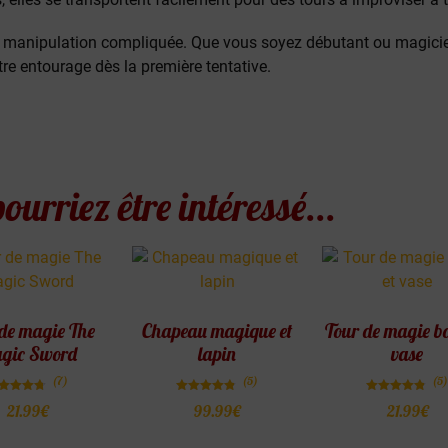
ne manipulation compliquée. Que vous soyez débutant ou magici
tre entourage dès la première tentative.
ourriez être intéressé...
de magie The
Chapeau magique et
Tour de magie bo
gic Sword
lapin
vase
(7)
(5)
(5)
Note
Note
Note
21.99
€
99.99
€
21.99
€
4.71
4.80
4.80
sur 5
sur 5
sur 5