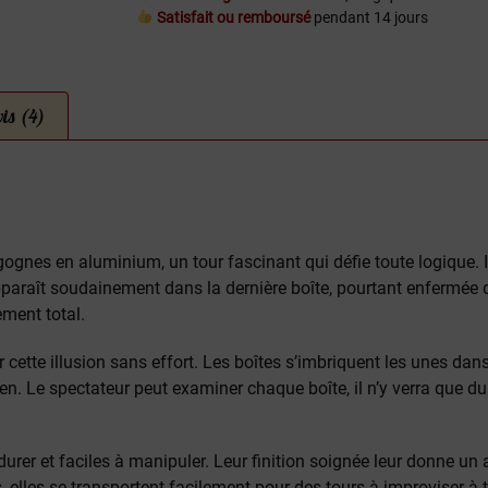
Satisfait ou remboursé
pendant 14 jours
is (4)
ognes en aluminium, un tour fascinant qui défie toute logique. 
paraît soudainement dans la dernière boîte, pourtant enfermée d
ement total.
r cette illusion sans effort. Les boîtes s’imbriquent les unes da
. Le spectateur peut examiner chaque boîte, il n’y verra que du 
durer et faciles à manipuler. Leur finition soignée leur donne un 
 elles se transportent facilement pour des tours à improviser à