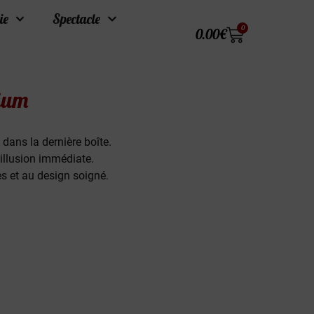
ie
Spectacle
0
0.00
€
ium
 dans la dernière boîte.
illusion immédiate.
es et au design soigné.