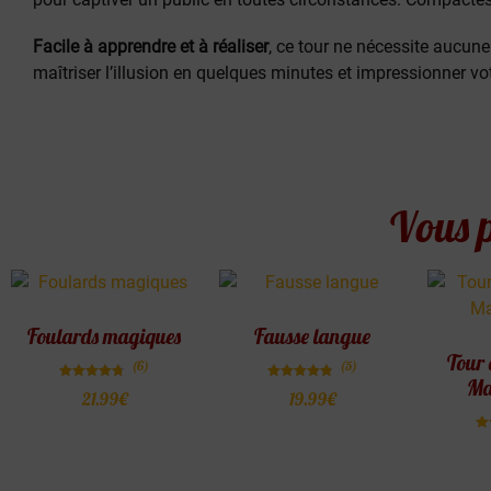
Facile à apprendre et à réaliser
, ce tour ne nécessite aucu
maîtriser l’illusion en quelques minutes et impressionner vo
Vous p
Foulards magiques
Fausse langue
Tour 
(6)
(5)
Ma
Note
Note
21.99
€
19.99
€
4.67
4.80
sur 5
sur 5