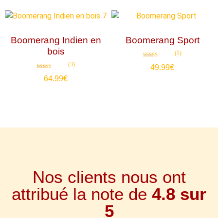
Boomerang Indien en
Boomerang Sport
bois
(5)
Note
(3)
49.99
€
4.80
sur 5
Note
64.99
€
4.67
sur 5
Nos clients nous ont
attribué la note de
4.8 sur
5