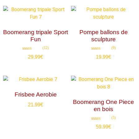
Boomerang tripale Sport
Pompe ballons de
Fun
sculpture
(12)
(9)
Note
Note
29.99
€
19.99
€
4.75
4.89
sur 5
sur 5
Frisbee Aerobie
Boomerang One Piece
21.99
€
en bois
(5)
Note
59.99
€
4.80
sur 5