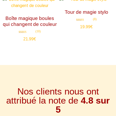
Tour de magie stylo
Boîte magique boules
(8)
qui changent de couleur
Note
19.99
€
4.88
sur 5
(10)
Note
21.99
€
4.80
sur 5
Nos clients nous ont
attribué la note de
4.8 sur
5