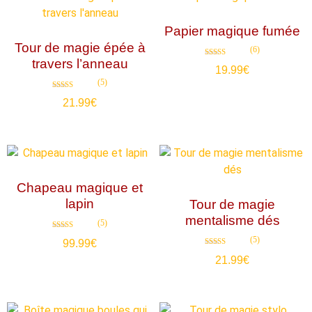
Papier magique fumée
Tour de magie épée à
(6)
travers l’anneau
Note
19.99
€
4.83
sur 5
(5)
Note
21.99
€
4.80
sur 5
Chapeau magique et
lapin
Tour de magie
mentalisme dés
(5)
Note
(5)
99.99
€
4.80
sur 5
Note
21.99
€
4.80
sur 5