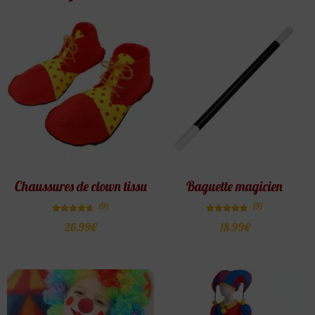
Chaussures de clown tissu
Baguette magicien
(9)
(9)
Note
Note
26.99
€
18.99
€
4.67
4.78
sur 5
sur 5