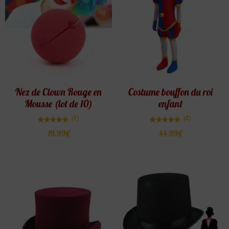
Nez de Clown Rouge en
Costume bouffon du roi
Mousse (lot de 10)
enfant
(7)
(2)
Note
Note
19.99
€
44.99
€
4.86
5.00
sur 5
sur 5